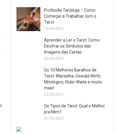
Profissão Taróloga – Como
Começar a Trabalhar com o
Tarot
13/09/2022
Aprender a Ler o Tarot: Como
Decifrar os Símbolos das
Imagens das Cartas
26/09/2022
Os 10 Melhores Baralhos de
Tarot: Marselha, Oswald Wirth,
Mitológico, Rider Waite e muito
mais!
23/05/2022
a
Os Tipos de Tarot: Qual o Melhor
pra Mim?
21/05/2022