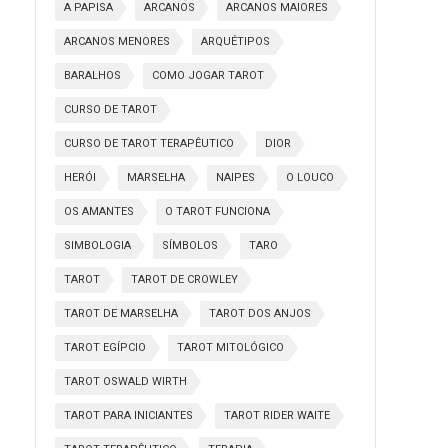
A PAPISA
ARCANOS
ARCANOS MAIORES
ARCANOS MENORES
ARQUÉTIPOS
BARALHOS
COMO JOGAR TAROT
CURSO DE TAROT
CURSO DE TAROT TERAPÊUTICO
DIOR
HERÓI
MARSELHA
NAIPES
O LOUCO
OS AMANTES
O TAROT FUNCIONA
SIMBOLOGIA
SÍMBOLOS
TARO
TAROT
TAROT DE CROWLEY
TAROT DE MARSELHA
TAROT DOS ANJOS
TAROT EGÍPCIO
TAROT MITOLÓGICO
TAROT OSWALD WIRTH
TAROT PARA INICIANTES
TAROT RIDER WAITE