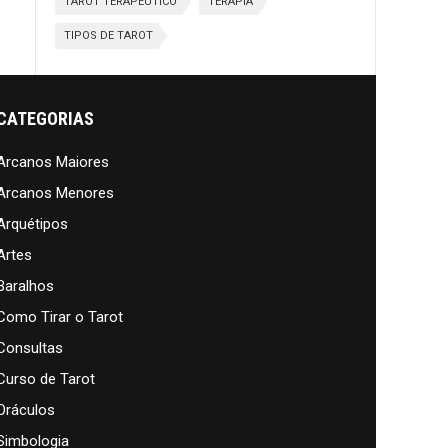
TAROT TERAPÊUTICO
TERAPIA
TIPOS DE TAROT
CATEGORIAS
Arcanos Maiores
Arcanos Menores
Arquétipos
Artes
Baralhos
Como Tirar o Tarot
Consultas
Curso de Tarot
Oráculos
Simbologia