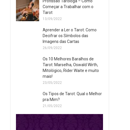
Profissão Taróloga – Como
Começar a Trabalhar com o
Tarot
13/09/2022
Aprender a Ler o Tarot: Como
Decifrar os Símbolos das
Imagens das Cartas
26/09/2022
Os 10 Melhores Baralhos de
Tarot: Marselha, Oswald Wirth,
Mitológico, Rider Waite e muito
mais!
23/05/2022
Os Tipos de Tarot: Qual o Melhor
pra Mim?
21/05/2022