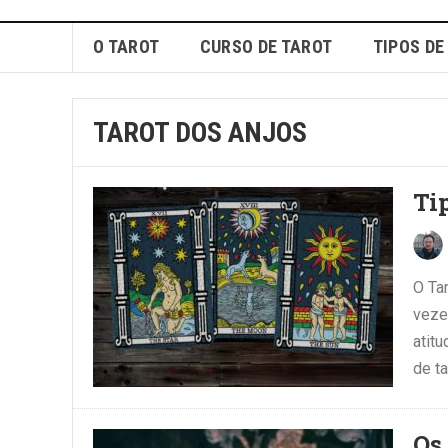
O TAROT
CURSO DE TAROT
TIPOS DE
TAROT DOS ANJOS
Ti
O Ta
vezes
atit
de ta
Os