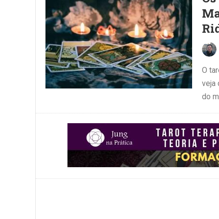
Ma
Ri
O ta
veja
do me