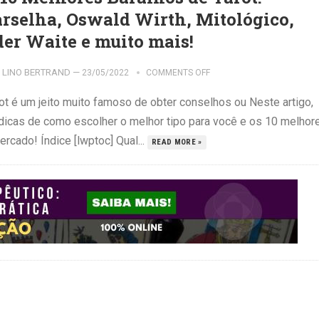
rselha, Oswald Wirth, Mitológico,
der Waite e muito mais!
LINO BERTRAND
—
23/05/2022
COMMENTS OFF
rot é um jeito muito famoso de obter conselhos ou Neste artigo,
 dicas de como escolher o melhor tipo para você e os 10 melhor
rcado! Índice [lwptoc] Qual...
READ MORE »